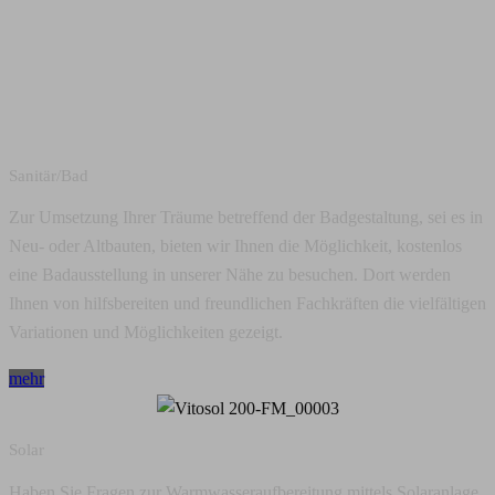
Sanitär/Bad
Zur Umsetzung Ihrer Träume betreffend der Badgestaltung, sei es in
Neu- oder Altbauten, bieten wir Ihnen die Möglichkeit, kostenlos
eine Badausstellung in unserer Nähe zu besuchen. Dort werden
Ihnen von hilfsbereiten und freundlichen Fachkräften die vielfältigen
Variationen und Möglichkeiten gezeigt.
mehr
Solar
Haben Sie Fragen zur Warmwasseraufbereitung mittels Solaranlage